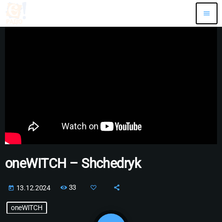
menu
oneWITCH – Shchedryk
33
13.12.2024
today
oneWITCH