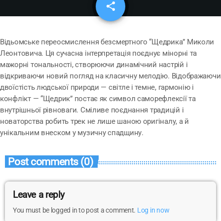
share
email
Відьомське переосмислення безсмертного “Щедрика” Миколи
Леонтовича. Ця сучасна інтерпретація поєднує мінорні та
мажорні тональності, створюючи динамічний настрій і
відкриваючи новий погляд на класичну мелодію. Відображаючи
двоїстість людської природи — світле і темне, гармонію і
конфлікт — “Щедрик” постає як символ саморефлексії та
внутрішньої рівноваги. Сміливе поєднання традицій і
новаторства робить трек не лише шаною оригіналу, а й
унікальним внеском у музичну спадщину.
Post comments (0)
Leave a reply
You must be logged in to post a comment.
Log in now