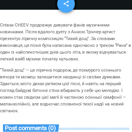
share
email
Співак CHEEV продовжує дивувати фанів музичними
новинками. Після вдалого дуету з Анною Трінчер артист
презентує ліричну композицію “Тихий дощ”. За словами
виконавця, ця пісня була написана одночасно з треком “Рана” в
один із найспекотніших днів цього літа, в якому відчувається
легкий вайб музики початку нульових.
“Тихий дощ” — це лірична подорож, де похмурого осіннього
вечора ти можеш залишитися наодинці зі своїми думками.
Здається, місто дихає ритмом цієї пісні, й навіть на перший
погляд байдужі бетонні стіни вбирають у себе цю мелодію. І
кожен стає свідком цієї магії й частиною осінньої симфонії —
меланхолійної, але водночас сповненої тихої надії на новий
світанок.
Post comments (0)