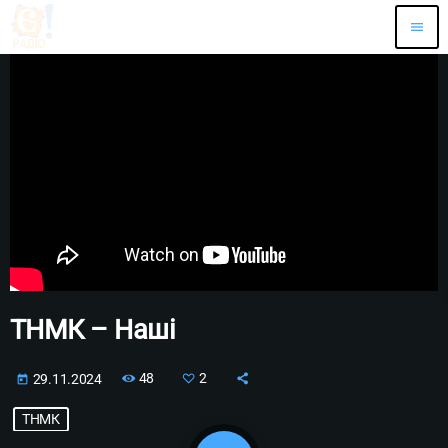
menu
ТНМК – Наші
48
2
29.11.2024
today
ТНМК