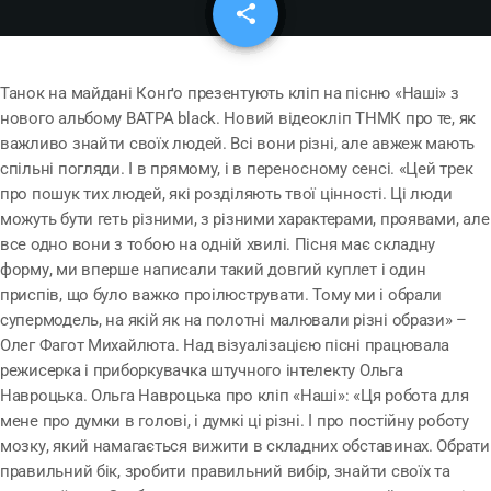
share
email
2
Танок на майдані Конґо презентують кліп на пісню «Наші» з
нового альбому ВАТРА black. Новий відеокліп ТНМК про те, як
важливо знайти своїх людей. Всі вони різні, але авжеж мають
спільні погляди. І в прямому, і в переносному сенсі. «Цей трек
про пошук тих людей, які розділяють твої цінності. Ці люди
можуть бути геть різними, з різними характерами, проявами, але
все одно вони з тобою на одній хвилі. Пісня має складну
форму, ми вперше написали такий довгий куплет і один
приспів, що було важко проілюструвати. Тому ми і обрали
супермодель, на якій як на полотні малювали різні образи» –
Олег Фагот Михайлюта. Над візуалізацією пісні працювала
режисерка і приборкувачка штучного інтелекту Ольга
Навроцька. Ольга Навроцька про кліп «Наші»: «Ця робота для
мене про думки в голові, і думкі ці різні. І про постійну роботу
мозку, який намагається вижити в складних обставинах. Обрати
правильний бік, зробити правильний вибір, знайти своїх та