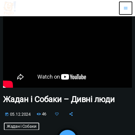
menu
Жадан і Собаки – Дивні люди
46
05.12.2024
today
Жадан і Собаки