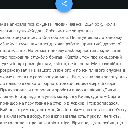
share
email
Ми написали пісню «Дивні люди» навесні 2024 року, коли
частина гурту «Жадан і Собаки» вже збирались
мобілізовуватись до Сил оборони. Пісня увійшла до альбому
«Злий» – дуже важливої для нас роботи: приватної, дорослої і
неформатної. На момент виходу альбому частина музикантів
уже проходили службу в бригаді «Хартія», тож про концертний
тур чи іншу промоцію нам, звісно, не йшлося. Ми традиційно
розраховували на нашого уважного й прискіпливого слухача, в
якому ніколи не розчаровувались. Втім, усе ж таки звернулись
до нашого давнього і вірного товариша, режисера Віктора
Придувалова, й попросили зробити відео на пісню «Дивні
люди». Віктор відзняв увесь матеріал у Києві, єдине – Сергій
прийшов на пару годин на студію в Харкові і теж записався.
Вийшла стримана, але емоційна історія – про почуття обов’язку
й важливість вибору, про відповідальність, гіркоту і легкість,
але головне – про важливість віри. Віри в те, що ти робиш, що