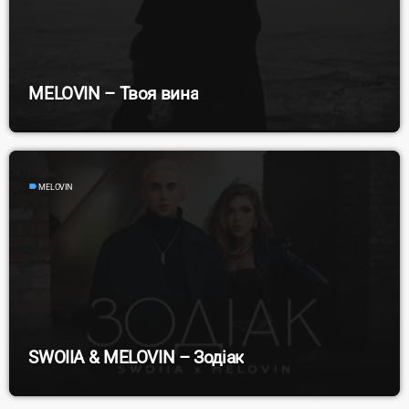
MELOVIN – Твоя вина
label
MELOVIN
SWOIIA & MELOVIN – Зодіак