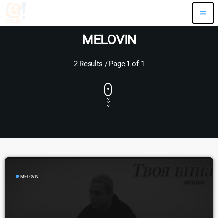
menu
MELOVIN
2 Results / Page 1 of 1
label
MELOVIN