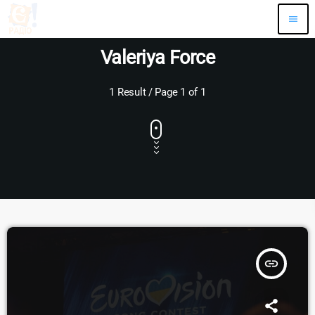
menu
Valeriya Force
1 Result / Page 1 of 1
insert_link