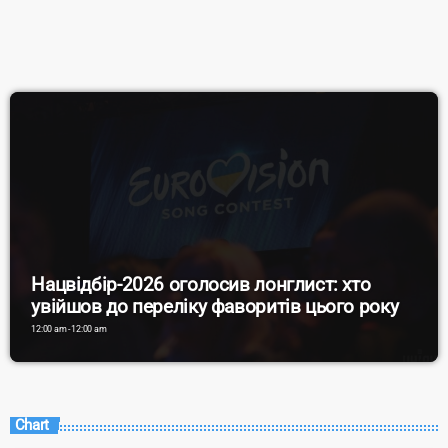
що прагне зробити українську музику ще помітнішою у світі та
вважає, що її нова пісня має такий потенціал. Серед тих, хто […]
Нацвідбір-2026 оголосив лонглист: хто
увійшов до переліку фаворитів цього року
12:00 am - 12:00 am
Chart