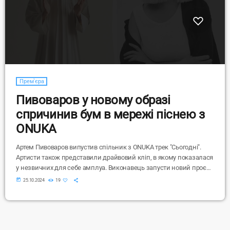
Прем`єра
Пивоваров у новому образі
спричинив бум в мережі піснею з
ONUKA
Артем Пивоваров випустив спільник з ONUKA трек "Сьогодні".
Артисти також представили драйвовий кліп, в якому показалася
у незвичних для себе амплуа. Виконавець запусти новий проєкт
"ВІРШІНШІ", в рамках якого він буде популяризувати українські
today
25.10.2024
19
вірші. Сьогодні відбулася прем'єра першого треку в рамках
нового проєкту. За основу композиції "Сьогодні" було взято
однойменний вірш представника Розстріляного відродження
Михайля Семенка. У чорно-білому кліпі до пісні артист показався
в новому образі. Зокрема, він мав вигляд рокера […]