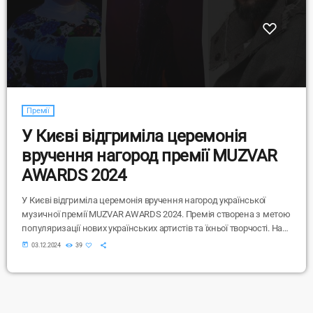
Премії
У Києві відгриміла церемонія
вручення нагород премії MUZVAR
AWARDS 2024
У Києві відгриміла церемонія вручення нагород української
музичної премії MUZVAR AWARDS 2024. Премія створена з метою
популяризації нових українських артистів та їхньої творчості. На
церемонії зібралися співаки, зокрема, Вєрка Сердючка, alyona
today
03.12.2024
39
alyona, Melovin, музичні критики та інші знаменитості, аби
нагородити тріумфаторів цього року нагородами. Як повідомляє
Telegram-канал "МУЗВАР", загалом на премію було номіновано
понад 70 виконавців. Вручення нагород відбулося 2 грудня
у київському Палаці "Україна". Організатори премії зазначили, що