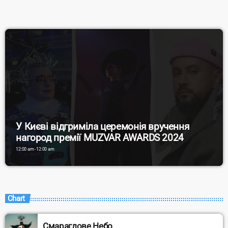
за мету вони ставили підтримати […]
У Києві відгриміла церемонія вручення
нагород премії MUZVAR AWARDS 2024
12:00 am - 12:00 am
Chart
Смарагдове Небо