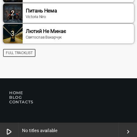
Питань Нема
2
Victoria Niro
Лютий Не Минає
3
Святослав Вакарчук
FULL TRACKLIST
HOME
BLOG
CONTACTS
play_arrow
No titles available
keyboard_arrow_right