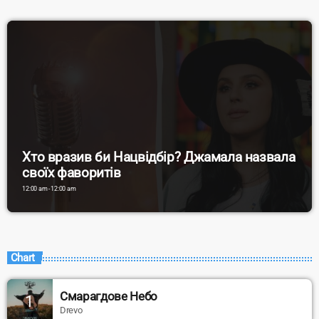
Хто вразив би Нацвідбір? Джамала назвала
своїх фаворитів
12:00 am - 12:00 am
Chart
Смарагдове Небо
1
Drevo