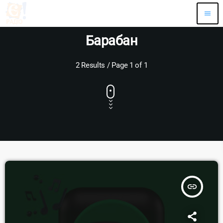
menu
Барабан
2 Results / Page 1 of 1
insert_link