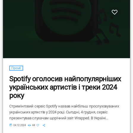
Премії
Spotify оголосив найпопулярніших
українських артистів і треки 2024
року
Стримінговий сервіс Spotify назвав найбільш прослуховуваних
українських артистів у 2024 році. Сьгодні, 4 грудня, сервіс
презентував слухачам щорічний звіт Wrapped. В Україні
найбільшу кількість прослуховувань отримала співачка Klavdia
today
04.12.2024
44
Petrivna, справжнє ім'я якої Соломія Опришко. Топ-10 найбільш