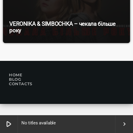
VERONIKA & SIMBOCHKA – чекала більше
року
HOME
BLOG
CONTACTS
play_arrow
No titles available
keyboard_arrow_right