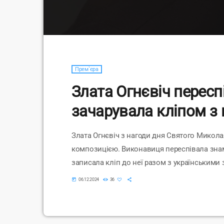
Прем`єра
Злата Огнєвіч пересп
зачарувала кліпом з
Злата Огнєвіч з нагоди дня Святого Микол
композицією. Виконавиця переспівала знаме
записала кліп до неї разом з українськими
з'явилася 6 грудня на її YouTube-каналі. Но
today
06.12.2024
36
зірки "Тиха ніч". До нього входять і інші п
щедрівки. В альбомі можна побачити різдвяні