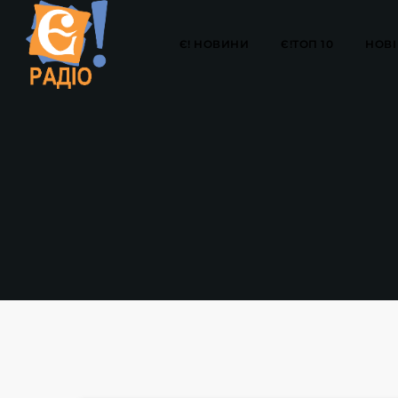
Є! НОВИНИ
Є!ТОП 10
НОВІ 