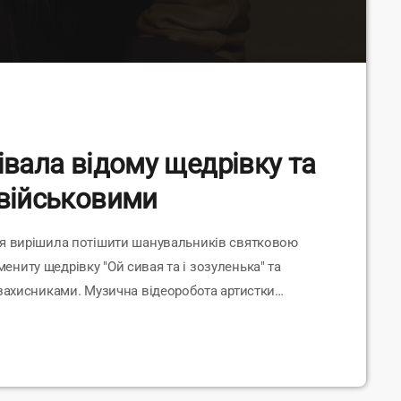
івала відому щедрівку та
 військовими
ая вирішила потішити шанувальників святковою
ниту щедрівку "Ой сивая та і зозуленька" та
 захисниками. Музична відеоробота артистки
ва версія відомої щедрівки увійшла до мініальбому
ереспіви культових композицій, зокрема, колядки та
 пісні "Тиха ніч", "Маланка", записана […]