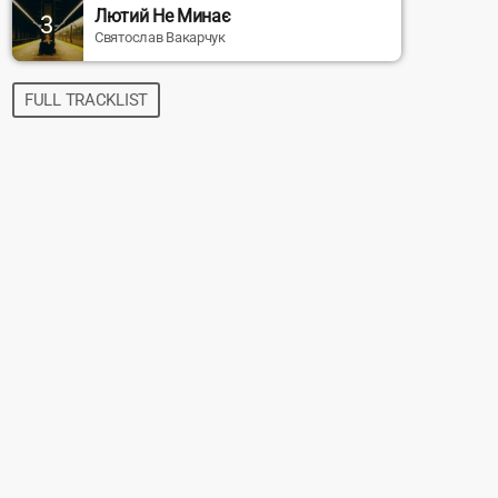
Лютий Не Минає
3
Святослав Вакарчук
FULL TRACKLIST