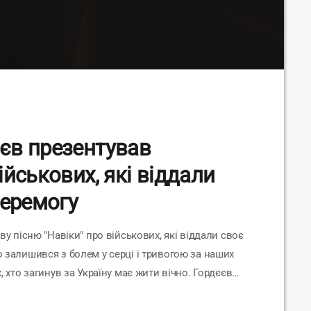
єв презентував
йськових, які віддали
перемогу
 пісню "Навіки" про військових, які віддали своє
то залишився з болем у серці і тривогою за наших
х, хто загинув за Україну має жити вічно. Гордєєв
принесуть людям полегшення і зцілять їхню душу. "У
сь передати не […]