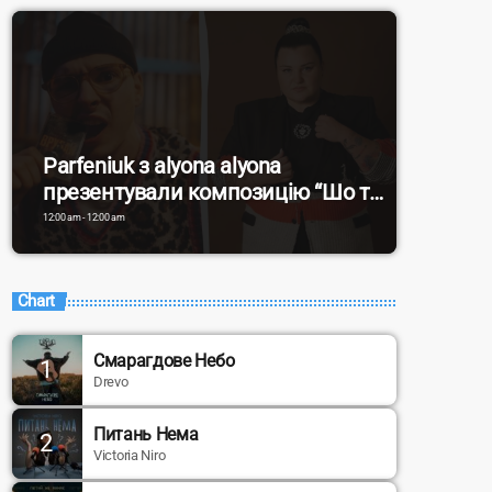
Parfeniuk з alyona alyona
презентували композицію “Шо ти
там?”
12:00 am - 12:00 am
Chart
Смарагдове Небо
1
Drevo
Питань Нема
2
Victoria Niro