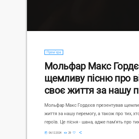
Прем`єра
Мольфар Макс Гордє
щемливу пісню про ві
своє життя за нашу 
Мольфар Макс Гордєєв презентував щемливу
життя за нашу перемогу, а також про тих, х
героїв. Це пісня - шана, адже пам'ять про ти
сподівається, що музика і слова цієї пісні 
today
06.12.2024
29
кожному акорді, в кожному слові я намагаю