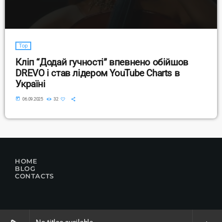
Top
Кліп “Додай гучності” впевнено обійшов
DREVO і став лідером YouTube Charts в
Україні
today
06.09.2025
32
HOME
BLOG
CONTACTS