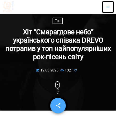
menu
Top
Хіт “Смарагдове небо”
українського співака DREVO
потрапив у топ найпопулярніших
рок-пісень світу
12.06.2025
132
today
share
email