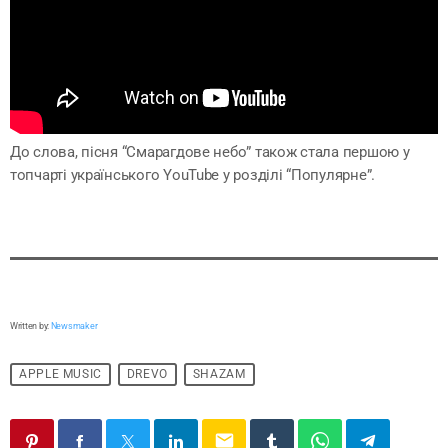
До слова, пісня “Смарагдове небо” також стала першою у
топчарті українського YouTube у розділі “Популярне”.
Written by:
Newsmaker
APPLE MUSIC
DREVO
SHAZAM
email