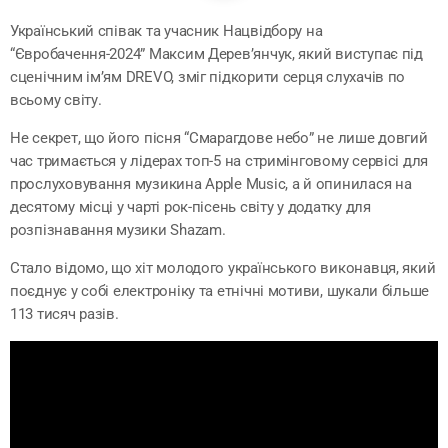
Український співак та учасник Нацвідбору на
“Євробачення-2024” Максим Дерев’янчук, який виступає під
сценічним ім’ям DREVO, зміг підкорити серця слухачів по
всьому світу.
Не секрет, що його пісня “Смарагдове небо” не лише довгий
час тримається у лідерах топ-5 на стримінговому сервісі для
прослуховування музикина Apple Music, а й опинилася на
десятому місці у чарті рок-пісень світу у додатку для
розпізнавання музики Shazam.
Стало відомо, що хіт молодого українського виконавця, який
поєднує у собі електроніку та етнічні мотиви, шукали більше
113 тисяч разів.