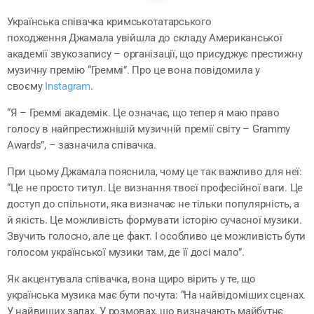
Українська співачка кримськотатарського
походження Джамала увійшла до складу Американської
академії звукозапису – організації, що присуджує престижну
музичну премію “Греммі”. Про це вона повідомила у
своєму
Instagram
.
“Я – Греммі академік. Це означає, що тепер я маю право
голосу в найпрестижнішій музичній премії світу – Grammy
Awards”, – зазначила співачка.
При цьому Джамала пояснила, чому це так важливо для неї:
“Це не просто титул. Це визнання твоєї професійної ваги. Це
доступ до спільноти, яка визначає не тільки популярність, а
й якість. Це можливість формувати історію сучасної музики.
Звучить голосно, але це факт. І особливо це можливість бути
голосом української музики там, де її досі мало”.
Як акцентувала співачка, вона щиро вірить у те, що
українська музика має бути почута: “На найвідоміших сценах.
У найвищих залах. У розмовах, що визначають майбутнє