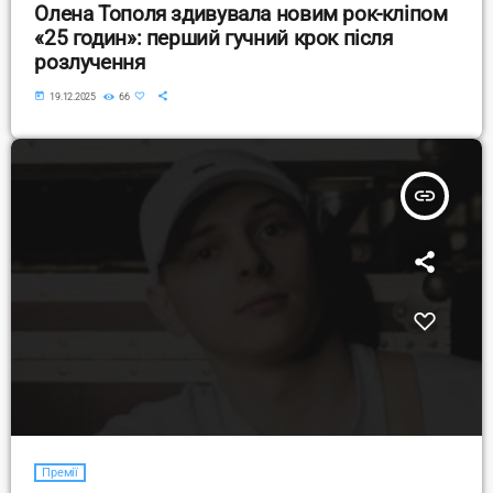
Олена Тополя здивувала новим рок-кліпом
«25 годин»: перший гучний крок після
розлучення
today
19.12.2025
66
insert_link
Премії