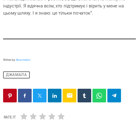
індустрії. Я вдячна всім, хто підтримує і вірить у мене на
цьому шляху. І я знаю: це тільки початок”.
Written by:
Newsmaker
ДЖАМАЛА
email
RATE IT