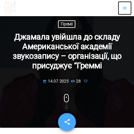
menu
Премії
Джамала увійшла до складу
Американської академії
звукозапису – організації, що
присуджує “Греммі
14.07.2025
28
today
share
email