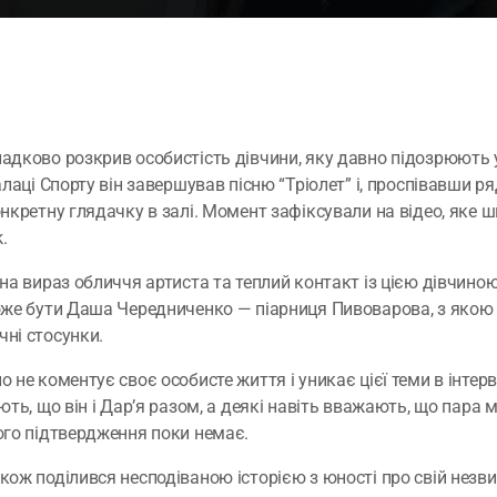
дково розкрив особистість дівчини, яку давно підозрюють у
алаці Спорту він завершував пісню “Тріолет” і, проспівавши р
нкретну глядачку в залі. Момент зафіксували на відео, яке 
.
на вираз обличчя артиста та теплий контакт із цією дівчиною
оже бути Даша Чередниченко — піарниця Пивоварова, з якою
ні стосунки.
 не коментує своє особисте життя і уникає цієї теми в інтер
ють, що він і Дар’я разом, а деякі навіть вважають, що пара
ого підтвердження поки немає.
ож поділився несподіваною історією з юності про свій незви