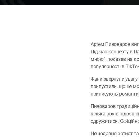
Артем Пивоваров випа
Під час концерту в П
мною”, показав на ко
популярності в TikTok
Фани звернули увагу 
припустили, що це м
приписують романтич
Пивоваров традиційно
кілька років підозрю
одружитися. Офіційн
Нещодавно артист так