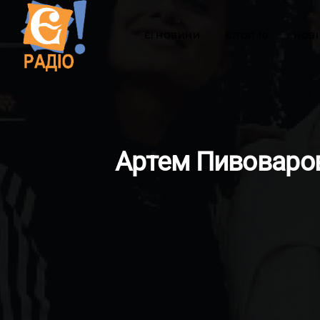
Є! НОВИНИ
Є!ТОП 10
НОВІ 
Артем Пивоваров