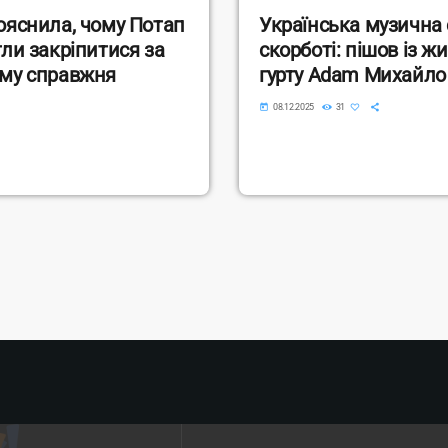
пояснила, чому Потап
Українська музична 
гли закріпитися за
скорботі: пішов із 
ому справжня
гурту Adam Михайл
today
08.12.2025
31