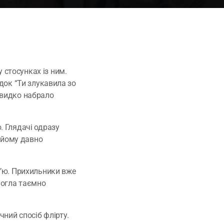
 стосунках із ним.
ядок “Ти злукавила зо
швидко набрало
. Глядачі одразу
 йому давно
в’ю. Прихильники вже
 могла таємно
чний спосіб флірту.