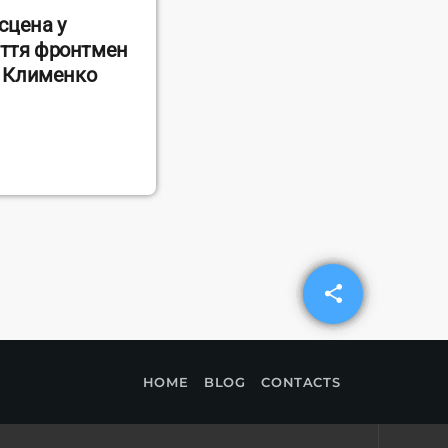
сцена у
життя фронтмен
о Клименко
share
email
HOME
BLOG
CONTACTS