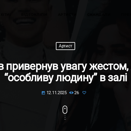
ХІТИ!
ВІДЕОКЛІПИ
АРТИСТИ
СКАНДАЛИ
ПРЕ
Артист
 привернув увагу жестом, 
“особливу людину” в залі
12.11.2025
26
today