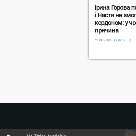
Ірина Горова 
і Настя не змо
кордоном: у ч
причина
today
09.12.2025
26